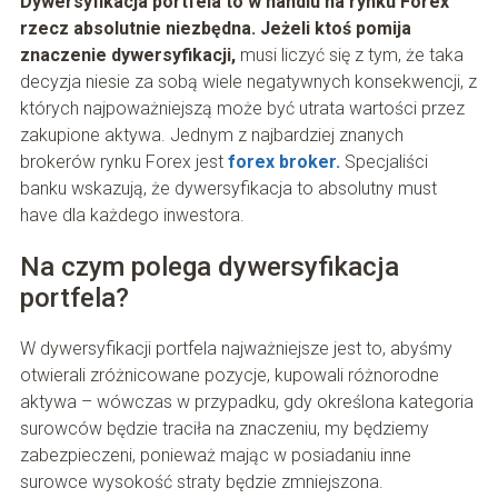
Dywersyfikacja portfela to w handlu na rynku Forex
rzecz absolutnie niezbędna. Jeżeli ktoś pomija
znaczenie dywersyfikacji,
musi liczyć się z tym, że taka
decyzja niesie za sobą wiele negatywnych konsekwencji, z
których najpoważniejszą może być utrata wartości przez
zakupione aktywa. Jednym z najbardziej znanych
brokerów rynku Forex jest
forex broker.
Specjaliści
banku wskazują, że dywersyfikacja to absolutny must
have dla każdego inwestora.
Na czym polega dywersyfikacja
portfela?
W dywersyfikacji portfela najważniejsze jest to, abyśmy
otwierali zróżnicowane pozycje, kupowali różnorodne
aktywa – wówczas w przypadku, gdy określona kategoria
surowców będzie traciła na znaczeniu, my będziemy
zabezpieczeni, ponieważ mając w posiadaniu inne
surowce wysokość straty będzie zmniejszona.