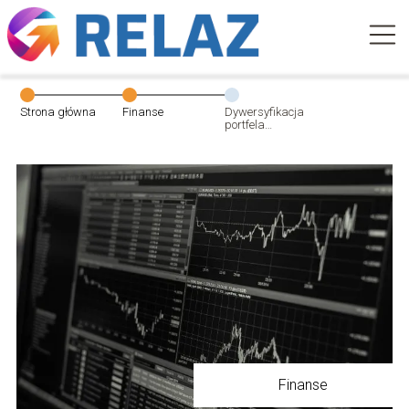
Strona główna
Finanse
Dywersyfikacja
portfela
inwestycyjnego –
dlaczego jest tak
ważna?
Finanse