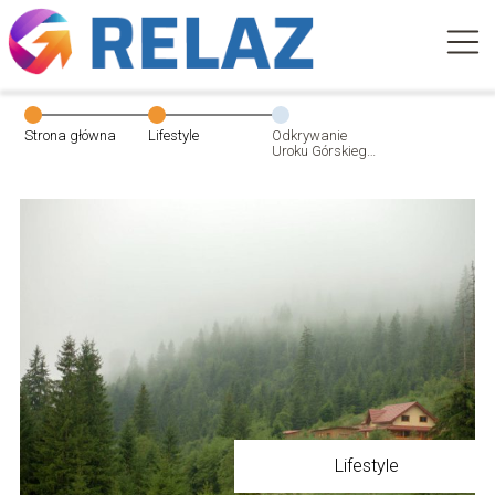
Strona główna
Lifestyle
Odkrywanie
Uroku Górskiego
Raju: Wypad do
Kościeliska-
odkrywanie
uroku Górskiego
Raju
Lifestyle