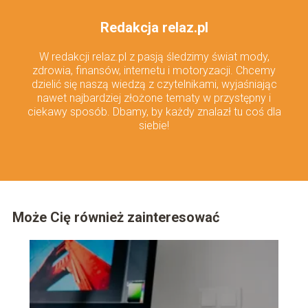
Redakcja relaz.pl
W redakcji relaz.pl z pasją śledzimy świat mody,
zdrowia, finansów, internetu i motoryzacji. Chcemy
dzielić się naszą wiedzą z czytelnikami, wyjaśniając
nawet najbardziej złożone tematy w przystępny i
ciekawy sposób. Dbamy, by każdy znalazł tu coś dla
siebie!
Może Cię również zainteresować