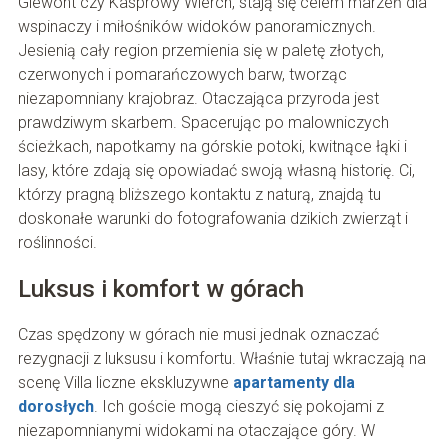
Giewont czy Kasprowy Wierch, stają się celem marzeń dla
wspinaczy i miłośników widoków panoramicznych.
Jesienią cały region przemienia się w paletę złotych,
czerwonych i pomarańczowych barw, tworząc
niezapomniany krajobraz. Otaczająca przyroda jest
prawdziwym skarbem. Spacerując po malowniczych
ścieżkach, napotkamy na górskie potoki, kwitnące łąki i
lasy, które zdają się opowiadać swoją własną historię. Ci,
którzy pragną bliższego kontaktu z naturą, znajdą tu
doskonałe warunki do fotografowania dzikich zwierząt i
roślinności.
Luksus i komfort w górach
Czas spędzony w górach nie musi jednak oznaczać
rezygnacji z luksusu i komfortu. Właśnie tutaj wkraczają na
scenę Villa liczne ekskluzywne
apartamenty dla
dorosłych
. Ich goście mogą cieszyć się pokojami z
niezapomnianymi widokami na otaczające góry. W