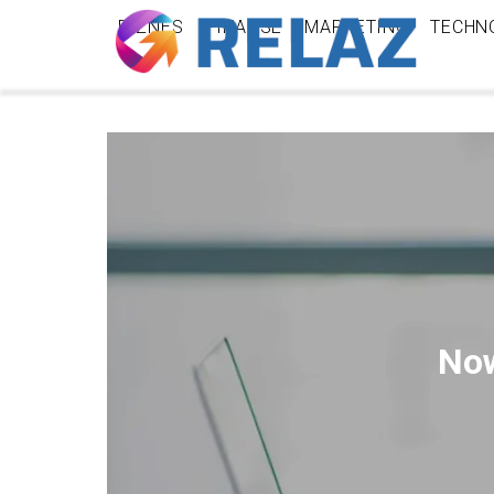
BIZNES
FINANSE
MARKETING
TECHN
Now